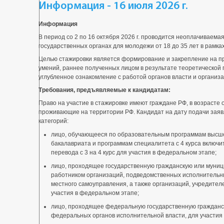
Информация - 16 июля 2026 г.
Информация
В период со 2 по 16 октября 2026 г. проводится неоплачиваем
государственных органах для молодежи от 18 до 35 лет в рамка
Целью стажировки является формирование и закрепление на п
умений, раннее полученных лицом в результате теоретической 
углубленное ознакомление с работой органов власти и организа
Требования, предъявляемые к кандидатам:
Право на участие в стажировке имеют граждане РФ, в возрасте 
проживающие на территории РФ. Кандидат на дату подачи заяв
категорий:
лицо, обучающееся по образовательным программам высш
бакалавриата и программам специалитета с 4 курса включ
перевода с 3 на 4 курс для участия в федеральном этапе;
лицо, проходящее государственную гражданскую или муни
работником организаций, подведомственных исполнительн
местного самоуправления, а также организаций, учредител
участия в федеральном этапе;
лицо, проходящее федеральную государственную гражданс
федеральных органов исполнительной власти, для участия