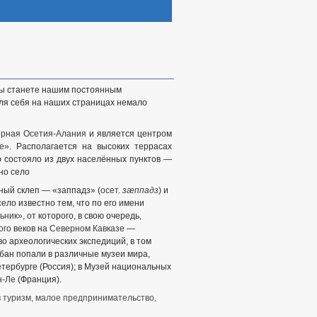
Вы станете нашим постоянным
для себя на наших страницах немало
ерная Осетия-Алания
и является центром
е»
. Располагается на высоких террасах
о состояло из двух населённых пунктов —
но село
ный склеп — «заппадз» (
осет.
зæппадз
) и
ело известно тем, что по его имени
льник»
, от которого, в свою очередь,
ого
веков на
Северном Кавказе
—
о археологических экспедиций, в том
бан попали в различные музеи мира,
тербурге (Россия); в Музей национальных
н-Ле
(Франция).
в туризм, малое предпринимательство,