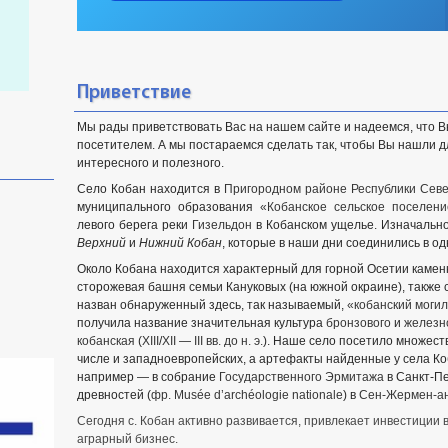
Приветствие
Мы рады приветствовать Вас на нашем сайте и надеемся, что 
посетителем. А мы постараемся сделать так, чтобы Вы нашли 
интересного и полезного.
Село Кобан находится в
Пригородном районе
Республики Сев
муниципального образования
«Кобанское сельское поселени
левого берега реки
Гизельдон
в Кобанском ущелье
. Изначальн
Верхний
и
Нижний Кобан
, которые в наши дни соединились в од
Около Кобана находится характерный для горной Осетии камен
сторожевая башня семьи Кануковых (на южной окраине), также с
назван обнаруженный здесь, так называемый,
«кобанский моги
получила название значительная культура
бронзового
и
железн
кобанская
(
XIII
/
XII
—
III вв. до н. э.
). Наше село посетило множеств
числе и западноевропейских, а артефакты найденные у села Ко
например — в собрание
Государственного Эрмитажа
в Санкт-Пе
древностей (
фр.
Musée d’archéologie nationale
) в
Сен-Жермен-а
Сегодня с. Кобан активно развивается, привлекает инвестиции 
аграрный бизнес.