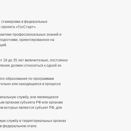
ая стажировка в федеральных
х проекта «ГосСтарт».
рактике профессиональных знаний и
подготовки, ориентированное на
ций.
от 18 до 35 лет включительно, постоянно
ления должен относиться к одной из
его образования по программам
ительно или находящиеся в процессе
ципальную службу, или являющееся
ым органам субъекта РФ или органам
ем которых является субъект РФ, для
кую службу в территориальных органах
 в федеральном этапе.